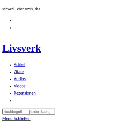
Zum
schwed. Lebenswerk, das
Inhalt
springen
Livsverk
Artikel
Zitate
Audios
Videos
Rezensionen
Website-
Suche
Diese
Press
umschalten
Website
Escape
Menü
Schließen
durchsuchen
to