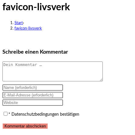
favicon-livsverk
close
the
search
Start
›
panel.
favicon-livsverk
Schreibe einen Kommentar
Kommentar
Gib
deinen
Gib
Namen
deine
Gib
oder
E-
deine
*
Datenschutzbedingungen bestätigen
Benutzernamen
Mail-
Website-
zum
Adresse
URL
Kommentieren
zum
ein